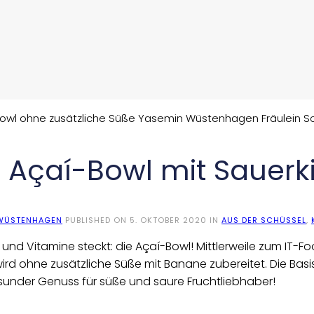
– Açaí-Bowl mit Sauerk
WÜSTENHAGEN
PUBLISHED ON
5. OKTOBER 2020
IN
AUS DER SCHÜSSEL
,
n und Vitamine steckt: die Açaí-Bowl! Mittlerweile zum IT-
wird ohne zusätzliche Süße mit Banane zubereitet. Die Basi
under Genuss für süße und saure Fruchtliebhaber!