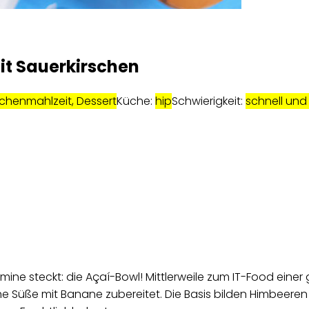
it Sauerkirschen
schenmahlzeit, Dessert
Küche:
hip
Schwierigkeit:
schnell und
amine steckt: die Açaí-Bowl! Mittlerweile zum IT-Food einer
he Süße mit Banane zubereitet. Die Basis bilden Himbeere