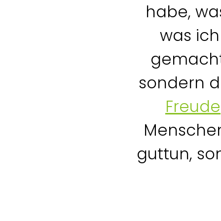
habe, was
was ich 
gemacht
sondern d
Freude
Menschen
guttun, so