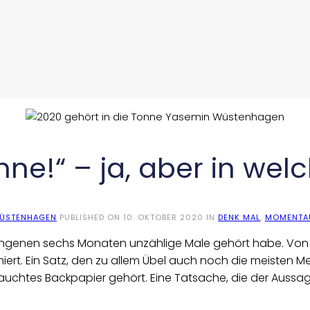
nne!“ – ja, aber in wel
WÜSTENHAGEN
PUBLISHED ON
10. OKTOBER 2020
IN
DENK MAL
,
MOMENTA
gangenen sechs Monaten unzählige Male gehört habe. Von d
niert. Ein Satz, den zu allem Übel auch noch die meisten 
auchtes Backpapier gehört. Eine Tatsache, die der Aussage