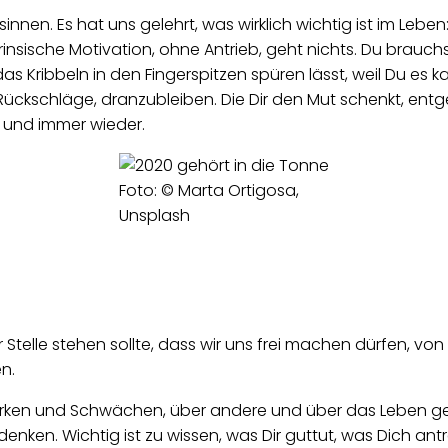
nen. Es hat uns gelehrt, was wirklich wichtig ist im Leben
insische Motivation, ohne Antrieb, geht nichts. Du brauch
s Kribbeln in den Fingerspitzen spüren lässt, weil Du e
er Rückschläge, dranzubleiben. Die Dir den Mut schenkt, entg
er und immer wieder.
Foto: © Marta Ortigosa,
Unsplash
telle stehen sollte, dass wir uns frei machen dürfen, von 
en.
Stärken und Schwächen, über andere und über das Leben gel
en. Wichtig ist zu wissen, was Dir guttut, was Dich antrei