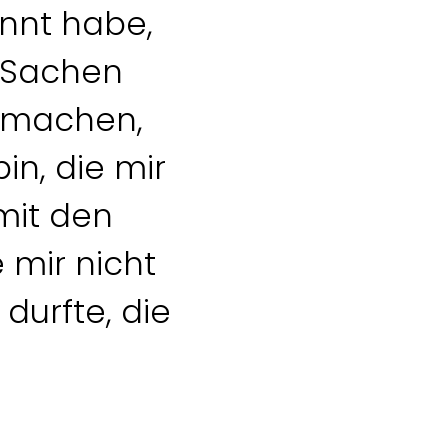
annt habe,
ie Sachen
 machen,
n, die mir
 mit den
mir nicht
durfte, die