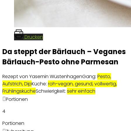
Drucken
Da steppt der Bärlauch – Veganes
Bärlauch-Pesto ohne Parmesan
Rezept von Yasemin Wüstenhagen
Gang:
Pesto,
Aufstrich, Dip
Küche:
roh-vegan, gesund, vollwertig,
Frühlingsküche
Schwierigkeit:
sehr einfach
Portionen
4
Portionen