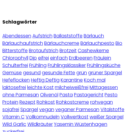
Schlagwörter
Abendessen
Aufstrich
Ballaststoffe
Bärlauch
Bärlauchaufstrich
Bärlauchcreme
Bärlauchpesto
Bio
Bitterstoffe
Brotaufstrich
Brotzeit
Cashewkerne
Chlorophyll
Dip
eifrei
einfach
Erdbeeren
Fräulein
Schulterfrei
Frühling
Frühlingsklassiker
Frühlingsküche
Gemüse
gesund
gesunde Fette
grün
grüner Spargel
Hefeflocken
Heftig Deftig
Karantine
Koch mal
laktosefrei
leichte Kost
milcheiweißfrei
Mittagessen
ohne Parmesan
Olivenöl
Pasta
Pastagericht
Pesto
Protein
Rezept
Rohkost
Rohkostcreme
rohvegan
sojafrei
Spargel
vegan
veganer Parmesan
Vitalstoffe
Vitamin C
Vollkornnudeln
Vollwertkost
weißer Spargel
Wild Garlic
Wildkräuter
Yasemin Wüstenhagen
zuckerfrei