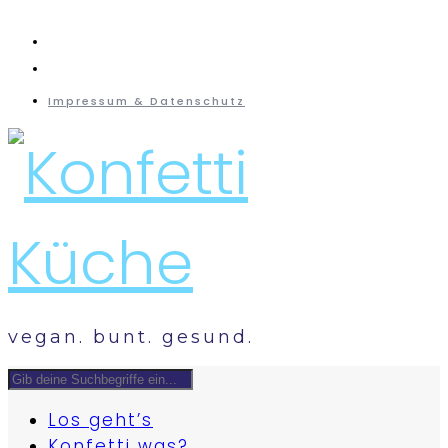
instagram
mail
Impressum & Datenschutz
vegan. bunt. gesund.
Los geht’s
Konfetti was?