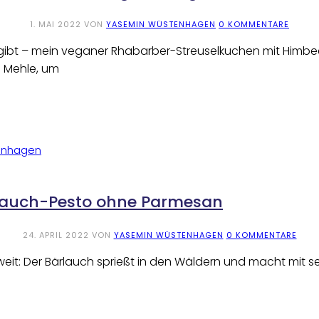
1. MAI 2022
VON
YASEMIN WÜSTENHAGEN
0 KOMMENTARE
ibt – mein veganer Rhabarber-Streuselkuchen mit Himbeere
e Mehle, um
rlauch-Pesto ohne Parmesan
24. APRIL 2022
VON
YASEMIN WÜSTENHAGEN
0 KOMMENTARE
r soweit: Der Bärlauch sprießt in den Wäldern und macht m