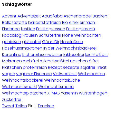
Schlagwörter
Advent
Adventszeit
Aquafaba
Aschenbrödel
Backen
Ballaststoffe
ballaststoffreich
Bio
eifrei
einfach
Eischnee
festlich
Festtagsessen
Festtagsmenü
Foodblog
Fräulein Schulterfrei
Frohe Weihnachten
genießen
glutenfrei
Gönn Dir
Haselnüsse
Haselnussmakronen
In der Weihnachtsbäckerei
Karantine
Kichererbsenwasser
laktosefrei
leichte Kost
Makronen
mehlfrei
milcheiweißfrei
naschen
ölfrei
Plätzchen
proteinreich
Rezept
Rezepte
sojafrei
Treat
vegan
veganer Eischnee
Vollwertkost
Weihnachten
Weihnachtsbäckerei
Weihnachtsküche
Weihnachtsmarkt
Weihnachtsmenü
Weihnachtsplätzchen
X-MAS
Yasemin Wüstenhagen
zuckerfrei
Tweet
Teilen
Pin It
Drucken