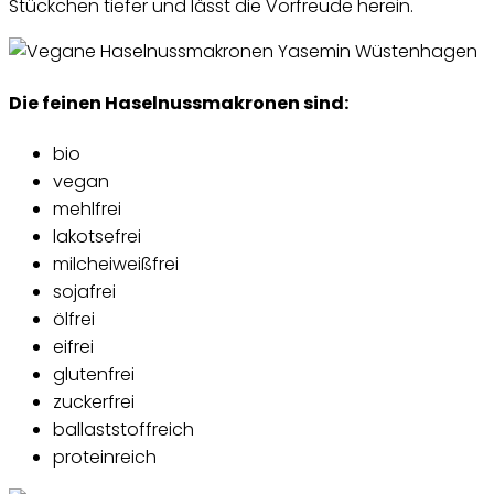
Stückchen tiefer und lässt die Vorfreude herein.
Die feinen Haselnussmakronen sind:
bio
vegan
mehlfrei
lakotsefrei
milcheiweißfrei
sojafrei
ölfrei
eifrei
glutenfrei
zuckerfrei
ballaststoffreich
proteinreich