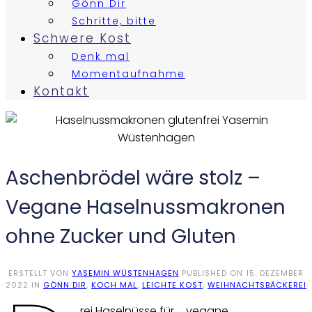
Gönn Dir
Schritte, bitte
Schwere Kost
Denk mal
Momentaufnahme
Kontakt
Aschenbrödel wäre stolz –
Vegane Haselnussmakronen
ohne Zucker und Gluten
ERSTELLT VON
YASEMIN WÜSTENHAGEN
PUBLISHED ON
15. DEZEMBER
2022
IN
GÖNN DIR
,
KOCH MAL
,
LEICHTE KOST
,
WEIHNACHTSBÄCKEREI
rei Haselnüsse für … vegane