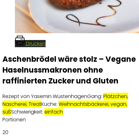
Drucken
Aschenbrödel wäre stolz – Vegane
Haselnussmakronen ohne
raffinierten Zucker und Gluten
Rezept von Yasemin Wüstenhagen
Gang:
Plätzchen,
Nascherei, Treat
Küche:
Weihnachtsbäckerei, vegan,
süß
Schwierigkeit:
einfach
Portionen
20