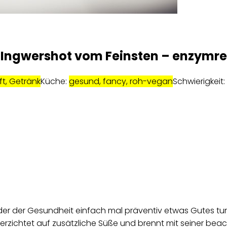
Ingwershot vom Feinsten – enzymrei
ft, Getränk
Küche:
gesund, fancy, roh-vegan
Schwierigkeit:
er der Gesundheit einfach mal präventiv etwas Gutes tun? 
erzichtet auf zusätzliche Süße und brennt mit seiner beac