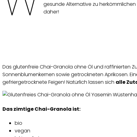
W
gesunde Alternative zu herkömmlichen
daher!
Das glutenfreie Chai-Granola ohne Öl und raffinierten Z
Sonnenblumenkernen sowie getrockneten Aprikosen. Eine l
gefriergetrocknete Feigen! Natürlich lassen sich
alle Zu
Das zimtige Chai-Granola ist:
bio
vegan