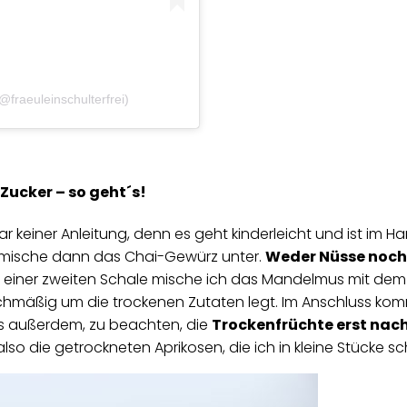
𝖤 (@fraeuleinschulterfrei)
 Zucker – so geht´s!
ar keiner Anleitung, denn es geht kinderleicht und ist i
d mische dann das Chai-Gewürz unter.
Weder Nüsse noch 
n einer zweiten Schale mische ich das Mandelmus mit de
gleichmäßig um die trockenen Zutaten legt. Im Anschluss k
t es außerdem, zu beachten, die
Trockenfrüchte erst na
also die getrockneten Aprikosen, die ich in kleine Stücke 