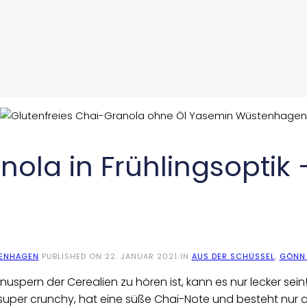
nola in Frühlingsoptik
ENHAGEN
PUBLISHED ON
22. JANUAR 2021
IN
AUS DER SCHÜSSEL
,
GÖNN 
uspern der Cerealien zu hören ist, kann es nur lecker sein! 
 super crunchy, hat eine süße Chai-Note und besteht nur 