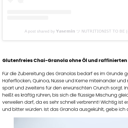
A post shared by 𝗬𝗮𝘀𝗲𝗺𝗶𝗻 ツ 𝖭𝖴𝖳𝖱𝖨𝖳𝖨𝖮𝖭𝖨𝖲𝖳 𝖳𝖮 𝖡
Glutenfreies Chai-Granola ohne Öl und raffinierten
Für die Zubereitung des Granolas bedarf es im Grunde g
Haferflocken, Quinoa, Nüsse und Kerne miteinander un
spart und zweitens für den erwünschten Crunch sorgt. I
heißt es kräftig rühren, bis sich die flüssige Mischung 
verweilen darf, da es sehr schnell verbrennt! Wichtig is
und bitter würden. Ist das Granola ausgekühlt, gebe ich 