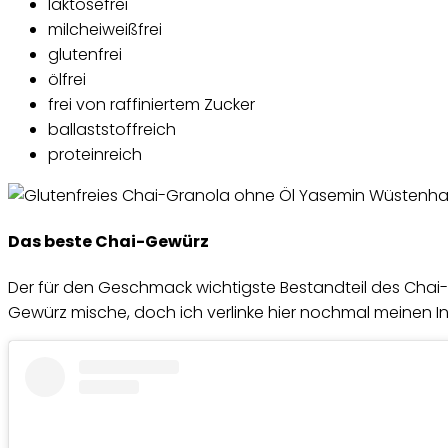
laktosefrei
milcheiweißfrei
glutenfrei
ölfrei
frei von raffiniertem Zucker
ballaststoffreich
proteinreich
Das beste Chai-Gewürz
Der für den Geschmack wichtigste Bestandteil des Chai-
Gewürz mische, doch ich verlinke hier nochmal meinen Ins