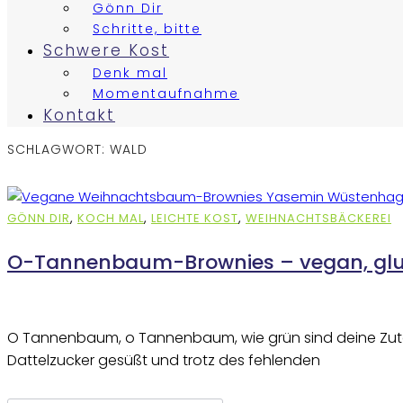
Gönn Dir
Schritte, bitte
Schwere Kost
Denk mal
Momentaufnahme
Kontakt
SCHLAGWORT:
WALD
GÖNN DIR
,
KOCH MAL
,
LEICHTE KOST
,
WEIHNACHTSBÄCKEREI
O-Tannenbaum-Brownies – vegan, glut
O Tannenbaum, o Tannenbaum, wie grün sind deine Zuta
Dattelzucker gesüßt und trotz des fehlenden