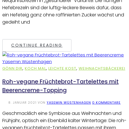
Neujahrsbrezeln in „gesünderer“ Variante. Die fluffigen
Hefebrezeln sind der luftig-leckere Beweis dafür, dass
ein Hefeteig ganz ohne raffinierten Zucker wächst und
gedeiht und
CONTINUE READING
GÖNN DIR
,
KOCH MAL
,
LEICHTE KOST
,
WEIHNACHTSBÄCKEREI
Roh-vegane Früchtebrot-Tartelettes mit
Beerencreme-Topping
8. JANUAR 2021
VON
YASEMIN WÜSTENHAGEN
0 KOMMENTARE
Geschmacklich eine Symbiose aus Weihnachten und
Frühjahr, optisch ein Ebenbild kalter Wintertage: Die roh-
veganen Früchtebrot-Tartelettes passen mit ihrem