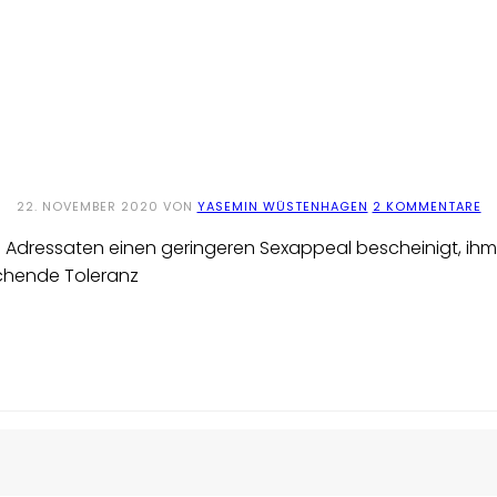
22. NOVEMBER 2020
VON
YASEMIN WÜSTENHAGEN
2 KOMMENTARE
 Adressaten einen geringeren Sexappeal bescheinigt, ihm gl
chende Toleranz