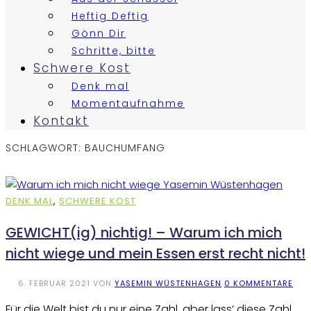
Heftig Deftig
Gönn Dir
Schritte, bitte
Schwere Kost
Denk mal
Momentaufnahme
Kontakt
SCHLAGWORT:
BAUCHUMFANG
DENK MAL
,
SCHWERE KOST
GEWICHT(ig) nichtig! – Warum ich mich
nicht wiege und mein Essen erst recht nicht!
6. FEBRUAR 2021
VON
YASEMIN WÜSTENHAGEN
0 KOMMENTARE
Für die Welt bist du nur eine Zahl, aber lass’ diese Zahl